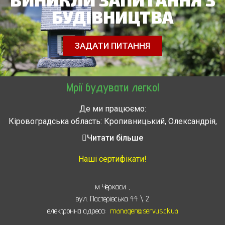
БУДІВНИЦТВА
ЗАДАТИ ПИТАННЯ
Мрії будувати легко!
Де ми працюємо:
Кіровоградська область: Кропивницький, Олександрія,
Знам’янка, Долинська, Новоархангельськ, Світловодськ
Читати більше
Черкасская область: Ватутино, Городище, Жашков,
Звенигородка, Золотоноша, Каменка, Канев, Корсунь-
Наші сертифікати!
Шевченковский,
Монастырище, Смела, Тальное, Умань, Христиновка.
м Черкаси
,
Черкассы, Чигирин, Чорнобай, Шпола
вул. Пастерівська 44 \ 2
електронна адреса:
manager@servus.ck.ua