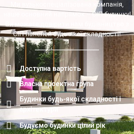
Ми вузькоспеціалізована компанія,
наше основний напрямок – СІП будинку!
Ви можете довірити нам будівництво з
СІП панелей будь-якої складності!
Доступна вартість
Власна проектна група
Будинки будь-якої складності і
архітектури
Будуємо будинки цілий рік