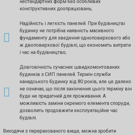
нестандартних форм без особливих
конструктивних доопрацювань;
Надійність і легкість панелей. При будівництві
будинку не потрібна наявність масивного
фундаменту для зведення одноповерхового або
ж двоповерхової будівлі, що економить витрати
і час на будівництво;
Довговічність сучасних швидкомонтованих
будинків з СИП панелей. Термін служби
канадського будинку від 80 років, але це далеко
не означає, що після закінчення цього терміну він
буде не придатний для проживання. А
можливість заміни окремого елемента споруди,
дозволить продовжити експлуатаційне час
будівлі.
Виходячи з перерахованого вище, можна зробити