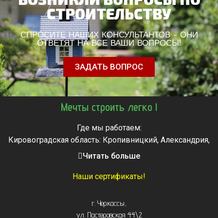
СТРОИТЕЛЬСТВУ
СПРОСИТЕ НАШИХ КОНСУЛЬТАНТОВ - ОНИ
ОТВЕТЯТ НА ВСЕ ВАШИ ВОПРОСЫ!
ЗАДАТЬ ВОПРОС
Мечты строить легко !
Где мы работаем:
Кировоградская область: Кропивницкий, Александрия,
Знаменка, Долинская, Новоархангельск, Светловодск
Читать больше
Черкасская область: Ватутино, Городище, Жашков,
Звенигородка, Золотоноша, Каменка, Канев, Корсунь-
Наши сертификаты!
Шевченковский,
Монастырище, Смела, Тальное, Умань, Христиновка.
г. Черкассы
,
Черкассы, Чигирин, Чорнобай, Шпола
ул. Пастеровская 44\2