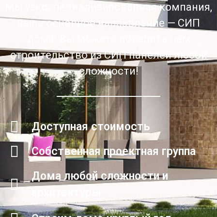
Мы узкоспециализированная компания,
наше основное направление — СИП
дома! Вы можете доверить нам
строительство из СИП панелей любой
сложности!
Доступная стоимость
Собственная проектная группа
Дома любой сложности и
архитектуры