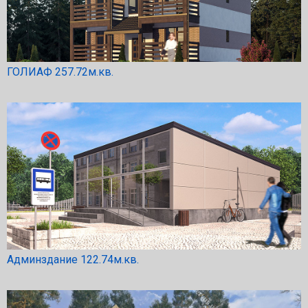
ГОЛИАФ 257.72м.кв.
Админздание 122.74м.кв.