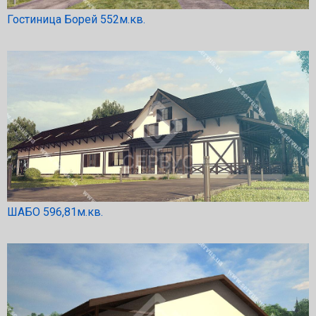
Гостиница Борей 552м.кв.
ШАБО 596,81м.кв.