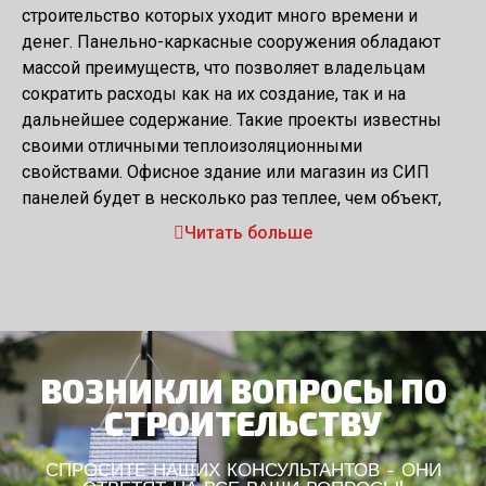
строительство которых уходит много времени и
денег. Панельно-каркасные сооружения обладают
массой преимуществ, что позволяет владельцам
сократить расходы как на их создание, так и на
дальнейшее содержание. Такие проекты известны
своими отличными теплоизоляционными
свойствами. Офисное здание или магазин из СИП
панелей будет в несколько раз теплее, чем объект,
возведенный из кирпича или камня. Долгосрочная
Читать больше
экономия на отоплении позволит минимизировать в
перспективе затраты и увеличить прибыль от
бизнес-проекта.
Особенности проектов
коммерческих построек из
ВОЗНИКЛИ ВОПРОСЫ ПО
СТРОИТЕЛЬСТВУ
SIP-панелей
СПРОСИТЕ НАШИХ КОНСУЛЬТАНТОВ - ОНИ
Коммерческие проекты из сип панелей