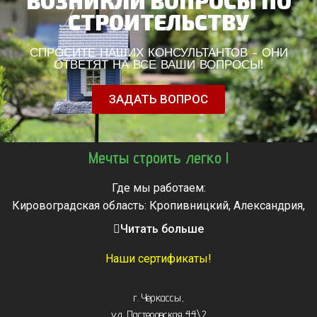
ВОЗНИКЛИ ВОПРОСЫ ПО
СТРОИТЕЛЬСТВУ
СПРОСИТЕ НАШИХ КОНСУЛЬТАНТОВ - ОНИ
ОТВЕТЯТ НА ВСЕ ВАШИ ВОПРОСЫ!
ЗАДАТЬ ВОПРОС
Мечты строить легко !
Где мы работаем:
Кировоградская область: Кропивницкий, Александрия,
Знаменка, Долинская, Новоархангельск, Светловодск
Читать больше
Черкасская область: Ватутино, Городище, Жашков,
Звенигородка, Золотоноша, Каменка, Канев, Корсунь-
Наши сертификаты!
Шевченковский,
Монастырище, Смела, Тальное, Умань, Христиновка.
г. Черкассы
,
Черкассы, Чигирин, Чорнобай, Шпола
ул. Пастеровская 44\2