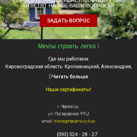
СПРОСИТЕ НАШИХ КОНСУЛЬТАНТОВ - ОНИ
ОТВЕТЯТ НА ВСЕ ВАШИ ВОПРОСЫ!
ЗАДАТЬ ВОПРОС
Мечты строить легко !
Где мы работаем:
Кировоградская область: Кропивницкий, Александрия,
Знаменка, Долинская, Новоархангельск, Светловодск
Читать больше
Черкасская область: Ватутино, Городище, Жашков,
Звенигородка, Золотоноша, Каменка, Канев, Корсунь-
Наши сертификаты!
Шевченковский,
Монастырище, Смела, Тальное, Умань, Христиновка.
г. Черкассы
,
Черкассы, Чигирин, Чорнобай, Шпола
ул. Пастеровская 44\2
email:
manager@servus.ck.ua
(093) 524 - 28 - 27