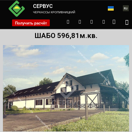
СЕРВУС
ЧЕРКАССЫ КРОПИВНИЦКИЙ
Получить расчёт
phone
ШАБО 596,81м.кв.