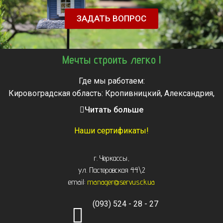
ЗАДАТЬ ВОПРОС
Мечты строить легко !
Где мы работаем:
Кировоградская область: Кропивницкий, Александрия,
Знаменка, Долинская, Новоархангельск, Светловодск
Читать больше
Черкасская область: Ватутино, Городище, Жашков,
Звенигородка, Золотоноша, Каменка, Канев, Корсунь-
Наши сертификаты!
Шевченковский,
Монастырище, Смела, Тальное, Умань, Христиновка.
г. Черкассы
,
Черкассы, Чигирин, Чорнобай, Шпола
ул. Пастеровская 44\2
email:
manager@servus.ck.ua
(093) 524 - 28 - 27