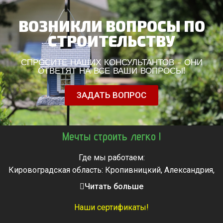
ВОЗНИКЛИ ВОПРОСЫ ПО
СТРОИТЕЛЬСТВУ
СПРОСИТЕ НАШИХ КОНСУЛЬТАНТОВ - ОНИ
ОТВЕТЯТ НА ВСЕ ВАШИ ВОПРОСЫ!
ЗАДАТЬ ВОПРОС
Мечты строить легко !
Где мы работаем:
Кировоградская область: Кропивницкий, Александрия,
Знаменка, Долинская, Новоархангельск, Светловодск
Читать больше
Черкасская область: Ватутино, Городище, Жашков,
Звенигородка, Золотоноша, Каменка, Канев, Корсунь-
Наши сертификаты!
Шевченковский,