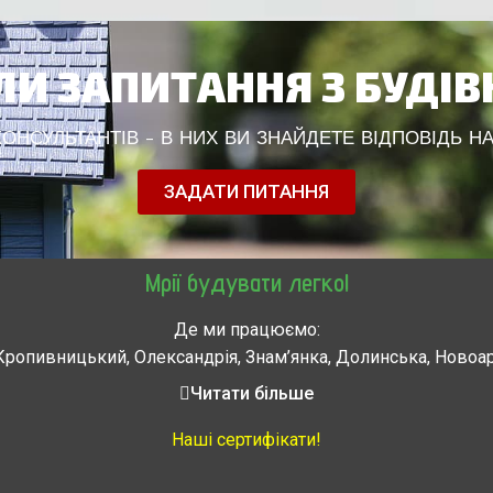
И ЗАПИТАННЯ З БУДІ
НСУЛЬТАНТІВ - В НИХ ВИ ЗНАЙДЕТЕ ВІДПОВІДЬ НА
ЗАДАТИ ПИТАННЯ
Мрії будувати легко!
Де ми працюємо:
Кропивницький, Олександрія, Знам’янка, Долинська, Новоа
, Городище, Жашков, Звенигородка, Золотоноша, Каменка, 
Читати більше
мела, Тальное, Умань, Христиновка. Черкассы, Чигирин, 
Наші сертифікати!