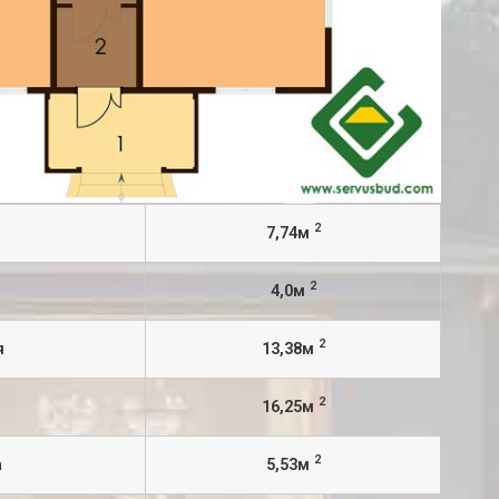
2
7,74м
2
4,0м
2
я
13,38м
2
16,25м
2
а
5,53м