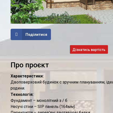
Поділитися
Дізнатись вартість
Про проєкт
Характеристики:
Двоповерховий будинок c зручним плануванням, ідеа
родини.
Технологія:
Фундамент – монолітний з / б
Несучі стіни – SIP панель (164мм)
Перекриття – дерев’яні двотаврові балки