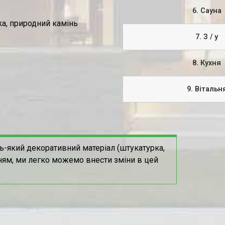
6. Сауна
а, природний камінь
7. З / у
8. Кухня
9. Вітальн
ь-який декоративний матеріал (штукатурка,
ням, ми легко можемо внести зміни в цей