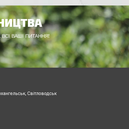
ВНИЦТВА
 ВСІ ВАШІ ПИТАННЯ!
рхангельськ, Світловодськ
Канев, Корсунь-Шевченковский,
Чорнобай, Шпола