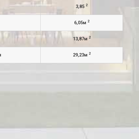
2
3,85
2
6,05м
2
13,87м
2
я
29,23м