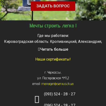
ЗАДАТЬ ВОПРОС
Мечты строить легко !
Где мы работаем:
Кировоградская область: Кропивницкий, Александрия,
Знаменка, Долинская, Новоархангельск, Светловодск
Читать больше
Черкасская область: Ватутино, Городище, Жашков,
Звенигородка, Золотоноша, Каменка, Канев, Корсунь-
Наши сертификаты!
Шевченковский,
Монастырище, Смела, Тальное, Умань, Христиновка.
г. Черкассы
,
Черкассы, Чигирин, Чорнобай, Шпола
ул. Пастеровская 44\2
email:
manager@servus.ck.ua
(093) 524 - 28 - 27
(096) 524 - 28 - 27