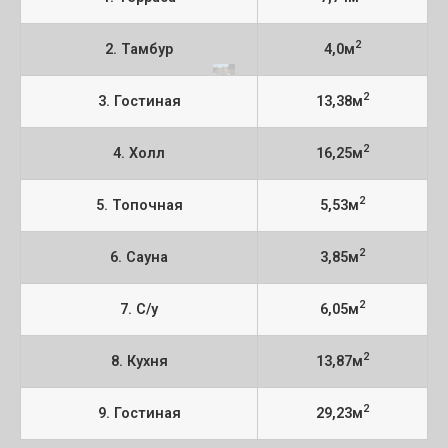
2
2. Тамбур
4,0м
2
3. Гостиная
13,38м
2
4. Холл
16,25м
2
5. Топочная
5,53м
2
6. Сауна
3,85м
2
7. С/у
6,05м
2
8. Кухня
13,87м
2
9. Гостиная
29,23м