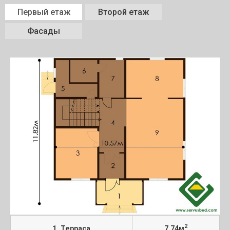
Первый етаж
Второй етаж
Фасады
2
1. Терраса
7,74м