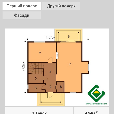
Перший поверх
Другий поверх
Фасади
2
1. Ґанок
4,94м