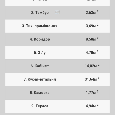
2
2. Тамбур
2,63м
2
3. Тих. приміщення
3,69м
2
4. Коридор
8,58м
2
5. З / у
4,78м
2
6. Кабінет
14,02м
2
7. Кухня-вітальня
31,64м
2
8. Каморка
1,77м
2
9. Тераса
4,94м