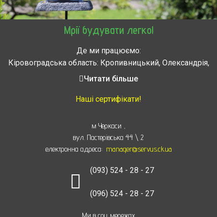
Мрії будувати легко!
Де ми працюємо:
Кіровоградська область: Кропивницький, Олександрія,
Знам’янка, Долинська, Новоархангельськ, Світловодськ
Читати більше
Черкасская область: Ватутино, Городище, Жашков,
Звенигородка, Золотоноша, Каменка, Канев, Корсунь-
Наші сертифікати!
Шевченковский,
Монастырище, Смела, Тальное, Умань, Христиновка.
м Черкаси
,
Черкассы, Чигирин, Чорнобай, Шпола
вул. Пастерівська 44 \ 2
електронна адреса:
manager@servus.ck.ua
(093) 524 - 28 - 27
(096) 524 - 28 - 27
Ми в соц мережах