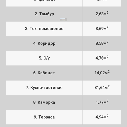
2
2. Тамбур
2,63м
2
3. Тех. помещение
3,69м
2
4. Коридор
8,58м
2
5. С/у
4,78м
2
6. Кабинет
14,02м
2
7. Кухня-гостиная
31,64м
2
8. Каморка
1,77м
2
9. Терраса
4,94м