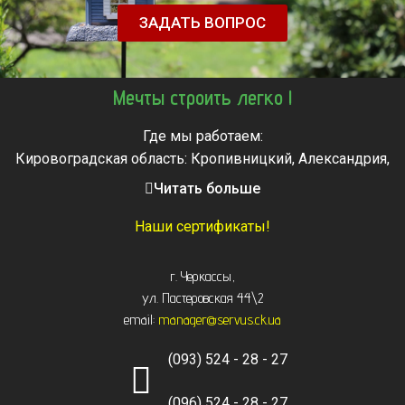
ЗАДАТЬ ВОПРОС
Мечты строить легко !
Где мы работаем:
Кировоградская область: Кропивницкий, Александрия,
Знаменка, Долинская, Новоархангельск, Светловодск
Читать больше
Черкасская область: Ватутино, Городище, Жашков,
Звенигородка, Золотоноша, Каменка, Канев, Корсунь-
Наши сертификаты!
Шевченковский,
Монастырище, Смела, Тальное, Умань, Христиновка.
г. Черкассы
,
Черкассы, Чигирин, Чорнобай, Шпола
ул. Пастеровская 44\2
email:
manager@servus.ck.ua
(093) 524 - 28 - 27
(096) 524 - 28 - 27