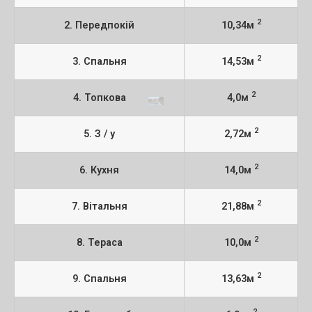
2
2. Передпокій
10,34м
2
3. Спальня
14,53м
2
4. Топкова
4,0м
2
5. З / у
2,72м
2
6. Кухня
14,0м
2
7. Вітальня
21,88м
2
8. Тераса
10,0м
2
9. Спальня
13,63м
2