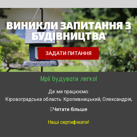
ВИНИКЛИ ЗАПИТАННЯ З
БУДІВНИЦТВА
ЗАДАТИ ПИТАННЯ
Мрії будувати легко!
Де ми працюємо:
Кіровоградська область: Кропивницький, Олександрія,
Знам’янка, Долинська, Новоархангельськ, Світловодськ
Читати більше
Черкасская область: Ватутино, Городище, Жашков,
Звенигородка, Золотоноша, Каменка, Канев, Корсунь-
Наші сертифікати!
Шевченковский,
Монастырище, Смела, Тальное, Умань, Христиновка.