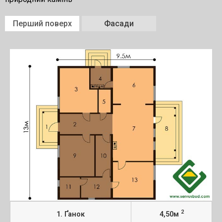
Перший поверх
Фасади
2
1. Ґанок
4,50м