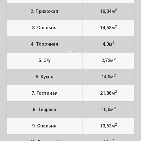
2
2. Прихожая
10,34м
2
3. Спальня
14,53м
2
4. Топочная
4,0м
2
5. С/у
2,72м
2
6. Кухня
14,0м
2
7. Гостиная
21,88м
2
8. Терраса
10,0м
2
9. Спальня
13,63м
2