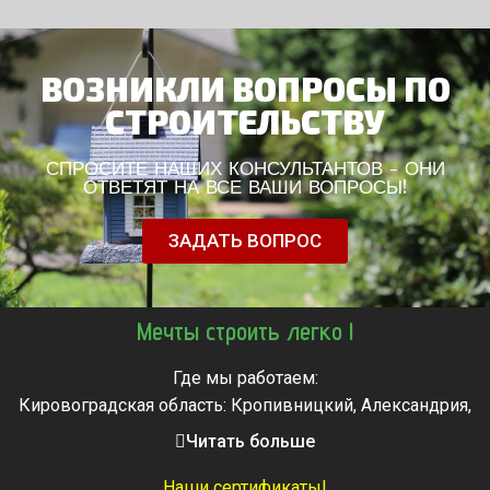
ВОЗНИКЛИ ВОПРОСЫ ПО
СТРОИТЕЛЬСТВУ
СПРОСИТЕ НАШИХ КОНСУЛЬТАНТОВ - ОНИ
ОТВЕТЯТ НА ВСЕ ВАШИ ВОПРОСЫ!
ЗАДАТЬ ВОПРОС
Мечты строить легко !
Где мы работаем:
Кировоградская область: Кропивницкий, Александрия,
Знаменка, Долинская, Новоархангельск, Светловодск
Читать больше
Черкасская область: Ватутино, Городище, Жашков,
Звенигородка, Золотоноша, Каменка, Канев, Корсунь-
Наши сертификаты!