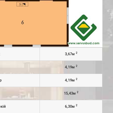
2
к
3,67м
2
4,19м
2
р
4,19м
2
я
15,43м
2
кій
6,30м