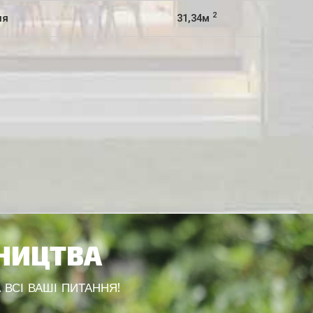
2
ня
31,34м
ВНИЦТВА
 ВСІ ВАШІ ПИТАННЯ!