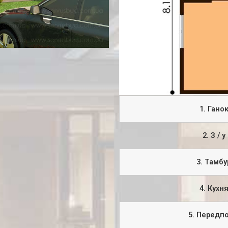
1. Гано
2. З / у
3. Тамбу
4. Кухн
5. Передпо