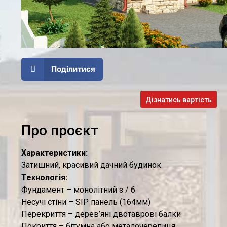
Поділитися
Дізнатись вартість
Про проєкт
Характеристики:
Затишний, красивий дачний будинок.
Технологія:
Фундамент – монолітний з / б
Несучі стіни – SIP панель (164мм)
Перекриття – дерев’яні двотаврові балки
Покриття – бітумна або металочерепиця