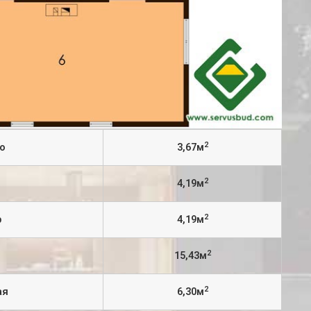
2
о
3,67м
2
4,19м
2
р
4,19м
2
15,43м
2
ая
6,30м