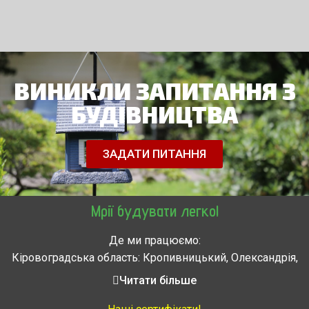
ВИНИКЛИ ЗАПИТАННЯ З
БУДІВНИЦТВА
ЗАДАТИ ПИТАННЯ
Мрії будувати легко!
Де ми працюємо:
Кіровоградська область: Кропивницький, Олександрія,
Знам’янка, Долинська, Новоархангельськ, Світловодськ
Читати більше
Черкасская область: Ватутино, Городище, Жашков,
Звенигородка, Золотоноша, Каменка, Канев, Корсунь-