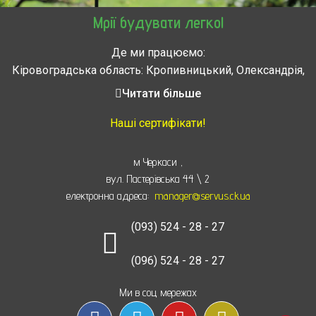
Мрії будувати легко!
Де ми працюємо:
Кіровоградська область: Кропивницький, Олександрія,
Знам’янка, Долинська, Новоархангельськ, Світловодськ
Читати більше
Черкасская область: Ватутино, Городище, Жашков,
Звенигородка, Золотоноша, Каменка, Канев, Корсунь-
Наші сертифікати!
Шевченковский,
Монастырище, Смела, Тальное, Умань, Христиновка.
м Черкаси
,
Черкассы, Чигирин, Чорнобай, Шпола
вул. Пастерівська 44 \ 2
електронна адреса:
manager@servus.ck.ua
(093) 524 - 28 - 27
(096) 524 - 28 - 27
Ми в соц мережах