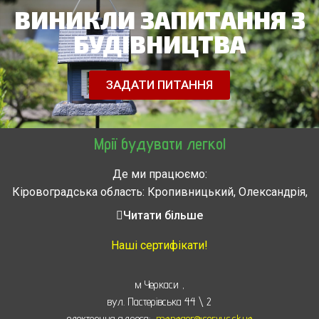
ВИНИКЛИ ЗАПИТАННЯ З
БУДІВНИЦТВА
ЗАДАТИ ПИТАННЯ
Мрії будувати легко!
Де ми працюємо:
Кіровоградська область: Кропивницький, Олександрія,
Знам’янка, Долинська, Новоархангельськ, Світловодськ
Читати більше
Черкасская область: Ватутино, Городище, Жашков,
Звенигородка, Золотоноша, Каменка, Канев, Корсунь-
Наші сертифікати!
Шевченковский,
Монастырище, Смела, Тальное, Умань, Христиновка.
м Черкаси
,
Черкассы, Чигирин, Чорнобай, Шпола
вул. Пастерівська 44 \ 2
електронна адреса:
manager@servus.ck.ua