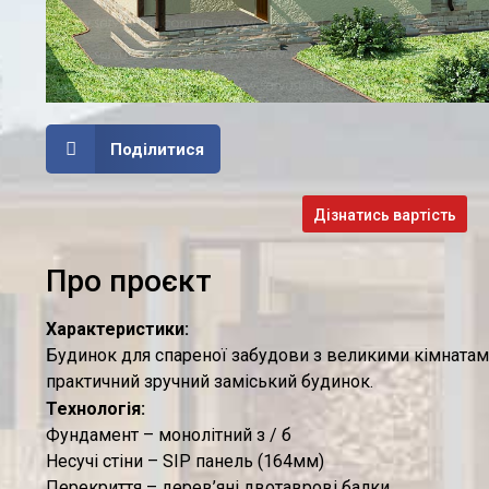
Поділитися
Дізнатись вартість
Про проєкт
Характеристики:
Будинок для спареної забудови з великими кімнатам
практичний зручний заміський будинок.
Технологія:
Фундамент – монолітний з / б
Несучі стіни – SIP панель (164мм)
Перекриття – дерев’яні двотаврові балки