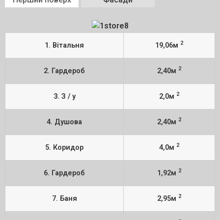
2
1. Вітальня
19,06м
2
2. Гардероб
2,40м
2
3. З / у
2,0м
2
4. Душова
2,40м
2
5. Коридор
4,0м
2
6. Гардероб
1,92м
2
7. Баня
2,95м