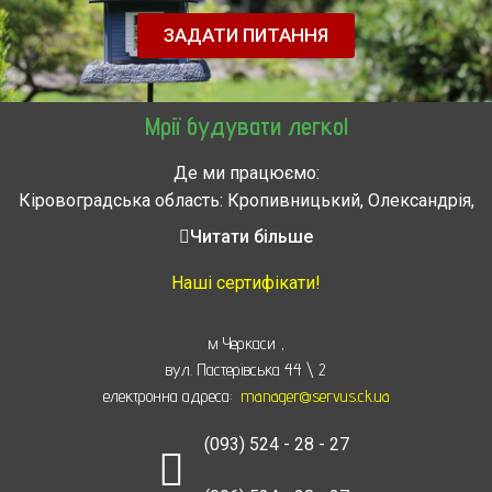
ЗАДАТИ ПИТАННЯ
Мрії будувати легко!
Де ми працюємо:
Кіровоградська область: Кропивницький, Олександрія,
Знам’янка, Долинська, Новоархангельськ, Світловодськ
Читати більше
Черкасская область: Ватутино, Городище, Жашков,
Звенигородка, Золотоноша, Каменка, Канев, Корсунь-
Наші сертифікати!
Шевченковский,
Монастырище, Смела, Тальное, Умань, Христиновка.
м Черкаси
,
Черкассы, Чигирин, Чорнобай, Шпола
вул. Пастерівська 44 \ 2
електронна адреса:
manager@servus.ck.ua
(093) 524 - 28 - 27