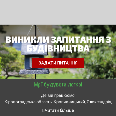
ВИНИКЛИ ЗАПИТАННЯ З
БУДІВНИЦТВА
ЗАДАТИ ПИТАННЯ
Мрії будувати легко!
Де ми працюємо:
Кіровоградська область: Кропивницький, Олександрія,
Знам’янка, Долинська, Новоархангельськ, Світловодськ
Читати більше
Черкасская область: Ватутино, Городище, Жашков,