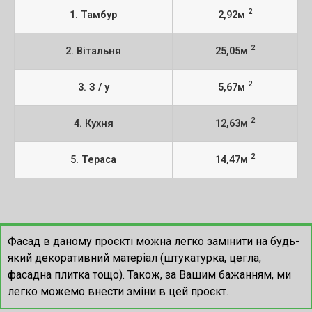
2
1. Тамбур
2,92м
2
2. Вітальня
25,05м
2
3. З / у
5,67м
2
4. Кухня
12,63м
2
5. Тераса
14,47м
Фасад в даному проєкті можна легко замінити на будь-
який декоративний матеріал (штукатурка, цегла,
фасадна плитка тощо). Також, за Вашим бажанням, ми
легко можемо внести зміни в цей проєкт.