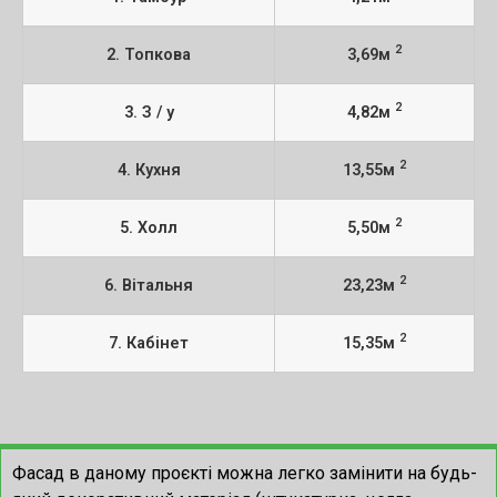
2
2. Топкова
3,69м
2
3. З / у
4,82м
2
4. Кухня
13,55м
2
5. Холл
5,50м
2
6. Вітальня
23,23м
2
7. Кабінет
15,35м
Фасад в даному проєкті можна легко замінити на будь-