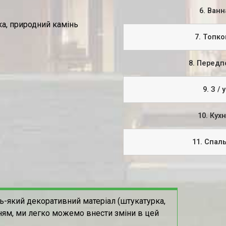
6. Ванн
а, природний камінь
7. Топко
8. Передп
9. З / у
10. Кух
11. Спал
ь-який декоративний матеріал (штукатурка,
ням, ми легко можемо внести зміни в цей