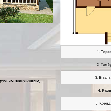
1. Тера
2. Тамб
3. Вітал
зручним плануванням,
4. Кухн
5. Корид