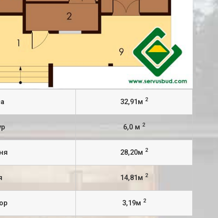
2
са
32,91м
2
ур
6,0 м
2
ьня
28,20м
2
я
14,81м
2
ор
3,19м