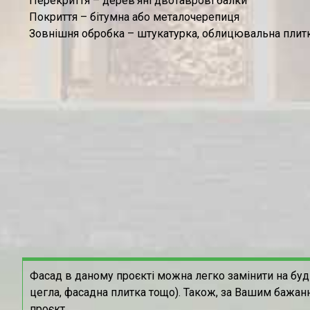
Перекриття – дерев’яні двотаврові балки
Покриття – бітумна або металочерепиця
Зовнішня обробка – штукатурка, облицювальна плитк
Фасад в даному проєкті можна легко замінити на буд
цегла, фасадна плитка тощо). Також, за Вашим бажан
проєкт.