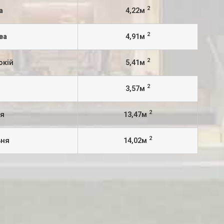
2
а
4,22м
2
ва
4,91м
2
окій
5,41м
2
3,57м
2
ня
13,47м
2
ьня
14,02м