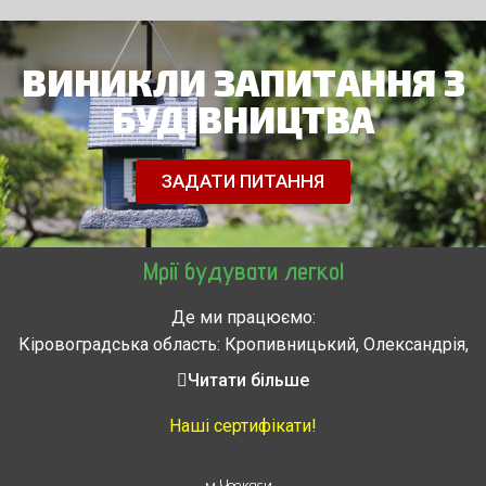
ВИНИКЛИ ЗАПИТАННЯ З
БУДІВНИЦТВА
ЗАДАТИ ПИТАННЯ
Мрії будувати легко!
Де ми працюємо:
Кіровоградська область: Кропивницький, Олександрія,
Знам’янка, Долинська, Новоархангельськ, Світловодськ
Читати більше
Черкасская область: Ватутино, Городище, Жашков,
Звенигородка, Золотоноша, Каменка, Канев, Корсунь-
Наші сертифікати!
Шевченковский,
Монастырище, Смела, Тальное, Умань, Христиновка.
м Черкаси
,