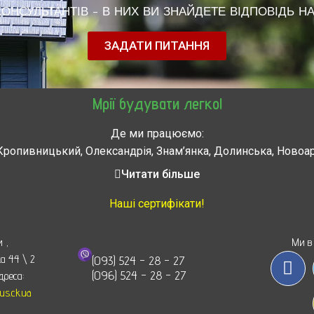
НСУЛЬТАНТІВ - В НИХ ВИ ЗНАЙДЕТЕ ВІДПОВІДЬ НА
ЗАДАТИ ПИТАННЯ
Мрії будувати легко!
Де ми працюємо:
Кропивницький, Олександрія, Знам’янка, Долинська, Новоа
, Городище, Жашков, Звенигородка, Золотоноша, Каменка, 
Читати більше
мела, Тальное, Умань, Христиновка. Черкассы, Чигирин, 
Наші сертифікати!
и
,
Ми в
ка 44 \ 2
(093) 524 - 28 - 27
(096) 524 - 28 - 27
дреса:
s.ck.ua