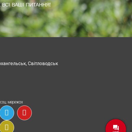
 ВСІ ВАШІ ПИТАННЯ!
рхангельськ, Світловодськ
Канев, Корсунь-Шевченковский,
Чорнобай, Шпола
 соц мережах