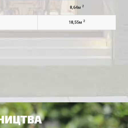
2
8,64м
2
18,55м
ВНИЦТВА