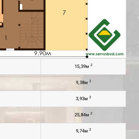
2
15,39м
2
9,38м
2
3,93м
2
25,84м
2
9,74м