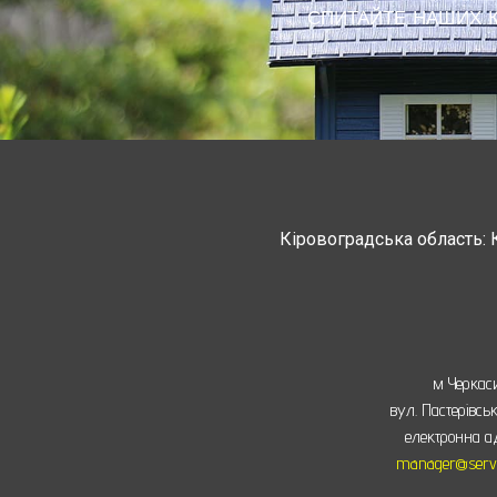
СПИТАЙТЕ НАШИХ КО
Кіровоградська область: 
Черкасская область: Ватутино
Монастырище, С
м Черкас
вул. Пастерівсь
електронна а
manager@servu