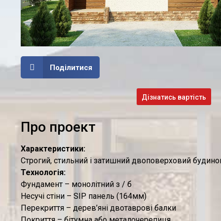
Поділитися
Дізнатись вартість
Про проект
Характеристики:
Строгий, стильний і затишний двоповерховий будинок
Технологія:
Фундамент – монолітний з / б
Несучі стіни – SIP панель (164мм)
Перекриття – дерев’яні двотаврові балки
Покриття – бітумна або металочерепиця