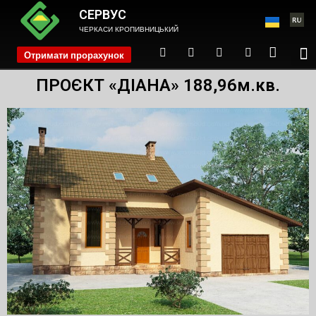
СЕРВУС
ЧЕРКАСИ КРОПИВНИЦЬКИЙ
Отримати прорахунок
phone
ПРОЄКТ «ДІАНА» 188,96м.кв.