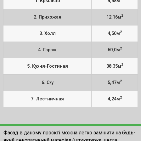
1. Крыльцо
4,58м
2
2. Прихожая
12,16м
2
3. Холл
4,50м
2
4. Гараж
60,0м
2
5. Кухня-Гостиная
38,35м
2
6. С/у
5,47м
2
7. Лестничная
4,24м
Фасад в даному проєкті можна легко замінити на будь-
який декоративний матеріал (штукатурка, цегла,