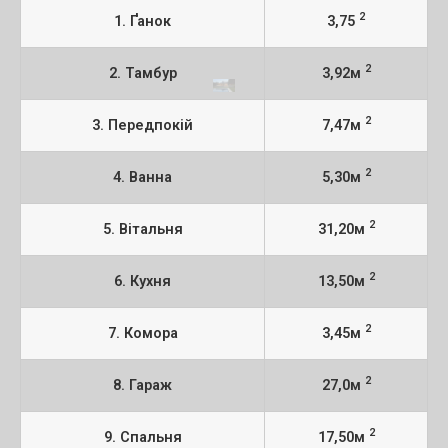
2
1. Ґанок
3,75
2
2. Тамбур
3,92м
2
3. Передпокій
7,47м
2
4. Ванна
5,30м
2
5. Вітальня
31,20м
2
6. Кухня
13,50м
2
7. Комора
3,45м
2
8. Гараж
27,0м
2
9. Спальня
17,50м