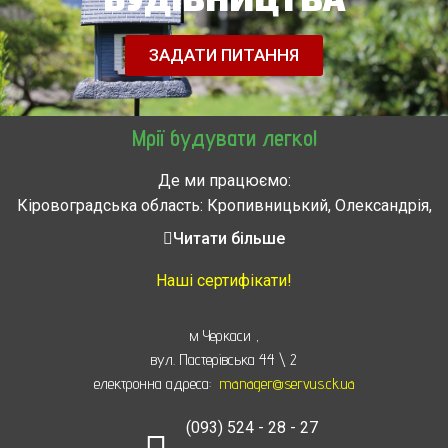
ЗАДАТИ ПИТАННЯ
Мрії будувати легко!
Де ми працюємо:
Кіровоградська область: Кропивницький, Олександрія,
Знам’янка, Долинська, Новоархангельськ, Світловодськ
Читати більше
Черкасская область: Ватутино, Городище, Жашков,
Звенигородка, Золотоноша, Каменка, Канев, Корсунь-
Наші сертифікати!
Шевченковский,
Монастырище, Смела, Тальное, Умань, Христиновка.
м Черкаси
,
Черкассы, Чигирин, Чорнобай, Шпола
вул. Пастерівська 44 \ 2
електронна адреса:
manager@servus.ck.ua
(093) 524 - 28 - 27