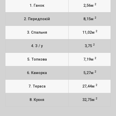
2
1. Ганок
2,56м
2
2. Передпокій
8,15м
2
3. Спальня
11,02м
2
4. З / у
3,75
2
5. Топкова
7,19м
2
6. Каморка
5,27м
2
7. Тераса
27,44м
2
8. Кухня
32,75м