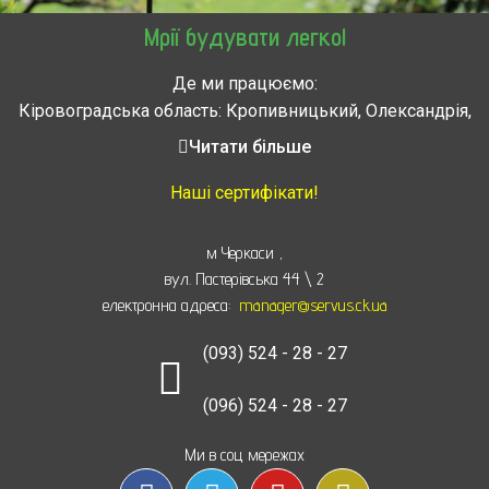
Мрії будувати легко!
Де ми працюємо:
Кіровоградська область: Кропивницький, Олександрія,
Знам’янка, Долинська, Новоархангельськ, Світловодськ
Читати більше
Черкасская область: Ватутино, Городище, Жашков,
Звенигородка, Золотоноша, Каменка, Канев, Корсунь-
Наші сертифікати!
Шевченковский,
Монастырище, Смела, Тальное, Умань, Христиновка.
м Черкаси
,
Черкассы, Чигирин, Чорнобай, Шпола
вул. Пастерівська 44 \ 2
електронна адреса:
manager@servus.ck.ua
(093) 524 - 28 - 27
(096) 524 - 28 - 27
Ми в соц мережах