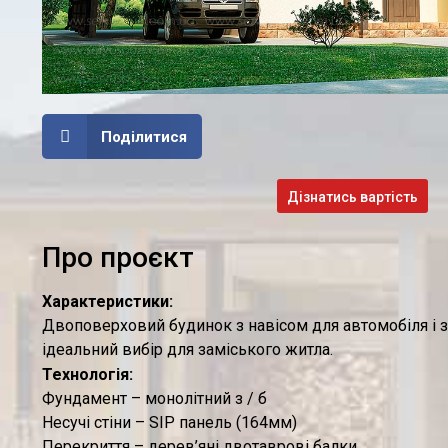
Поділитися
Дізнатись вартість
Про проєкт
Характеристики:
Двоповерховий будинок з навісом для автомобіля і 
ідеальний вибір для заміського житла.
Технологія:
Фундамент – монолітний з / б
Несучі стіни – SIP панель (164мм)
Перекриття – дерев’яні двотаврові балки