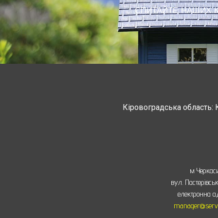
СПИТАЙТЕ НАШИХ КО
Кіровоградська область: 
Черкасская область: Ватутино
Монастырище, С
м Черкас
вул. Пастерівсь
електронна а
manager@servu