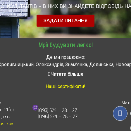
НСУЛЬТАНТІВ - В НИХ ВИ ЗНАЙДЕТЕ ВІДПОВІДЬ НА
ЗАДАТИ ПИТАННЯ
Мрії будувати легко!
Де ми працюємо:
Кропивницький, Олександрія, Знам’янка, Долинська, Новоа
, Городище, Жашков, Звенигородка, Золотоноша, Каменка, 
Читати більше
мела, Тальное, Умань, Христиновка. Черкассы, Чигирин, 
Наші сертифікати!
и
,
Ми в
ка 44 \ 2
(093) 524 - 28 - 27
(096) 524 - 28 - 27
дреса:
s.ck.ua