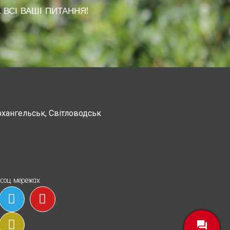
 ВСІ ВАШІ ПИТАННЯ!
рхангельськ, Світловодськ
Канев, Корсунь-Шевченковский,
Чорнобай, Шпола
 соц мережах