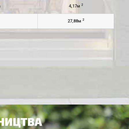
2
а
4,17м
2
27,88м
ВНИЦТВА