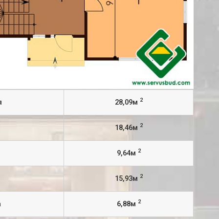
2
я
28,09м
2
18,46м
2
9,64м
2
15,93м
2
а
6,88м