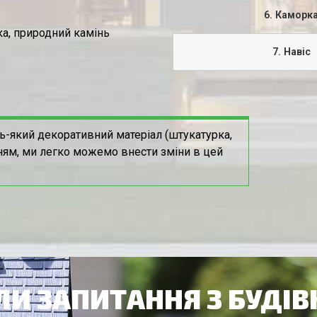
6. Каморк
а, природний камінь
7. Навіс
ь-який декоративний матеріал (штукатурка,
ням, ми легко можемо внести зміни в цей
И ЗАПИТАННЯ З БУДІ