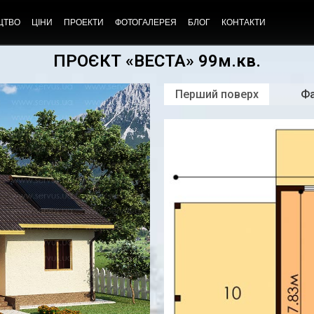
ЦТВО
ЦІНИ
ПРОЕКТИ
ФОТОГАЛЕРЕЯ
БЛОГ
КОНТАКТИ
ПРОЄКТ «ВЕСТА» 99м.кв.
Перший поверх
Ф