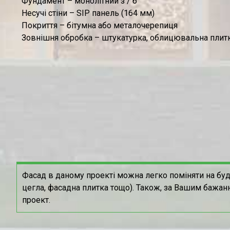
Фундамент – монолітний з / б
Несучі стіни – SIP панель (164 мм)
Покриття – бітумна або металочерепиця
Зовнішня обробка – штукатурка, облицювальна плитк
Фасад в даному проекті можна легко поміняти на буд
цегла, фасадна плитка тощо). Також, за Вашим бажан
проект.