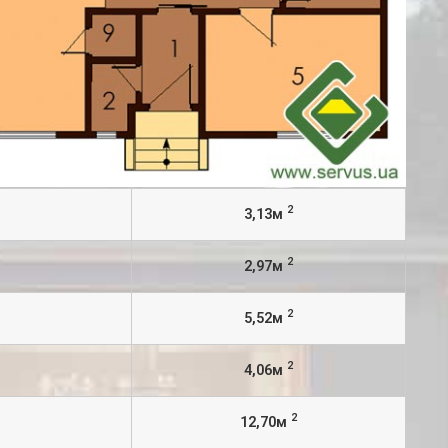
2
3,13м
2
2,97м
2
5,52м
2
4,06м
2
12,70м