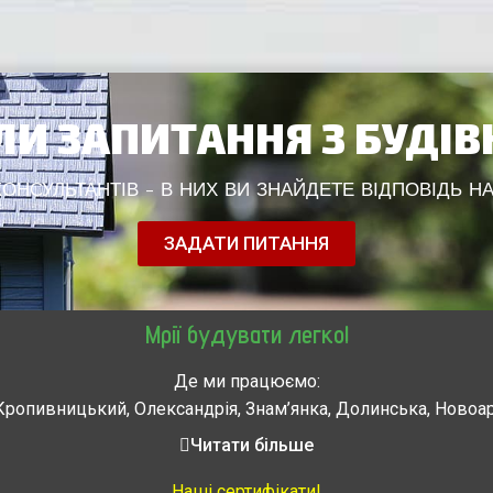
И ЗАПИТАННЯ З БУДІ
НСУЛЬТАНТІВ - В НИХ ВИ ЗНАЙДЕТЕ ВІДПОВІДЬ НА
ЗАДАТИ ПИТАННЯ
Мрії будувати легко!
Де ми працюємо:
Кропивницький, Олександрія, Знам’янка, Долинська, Новоа
, Городище, Жашков, Звенигородка, Золотоноша, Каменка, 
Читати більше
мела, Тальное, Умань, Христиновка. Черкассы, Чигирин, 
Наші сертифікати!