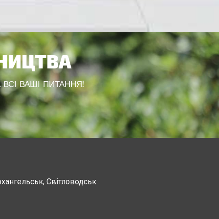
ВНИЦТВА
 ВСІ ВАШІ ПИТАННЯ!
рхангельськ, Світловодськ
Канев, Корсунь-Шевченковский,
Чорнобай, Шпола