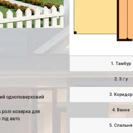
1. Тамбур
2. З / у
3. Коридор
огий одноповерховий
4. Ванна
в ролі козирка для
під авто.
5. Спальня