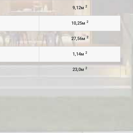
2
9,12м
2
10,25м
2
27,56м
2
1,14м
2
23,0м