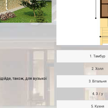
1. Тамбур
2. Холл
дійде, також, для вузької
3. Вітальня
4. З / у
5. Кухня