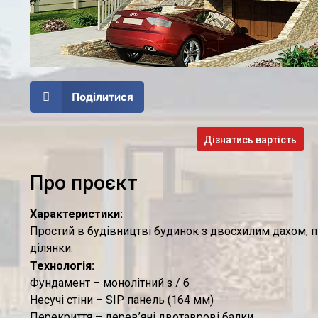
Поділитися
Дізнатись вартість
Про проєкт
Характеристики:
Простий в будівництві будинок з двосхилим дахом, пі
ділянки.
Технологія:
Фундамент – монолітний з / б
Несучі стіни – SIP панель (164 мм)
Перекриття – дерев’яні двотаврові балки