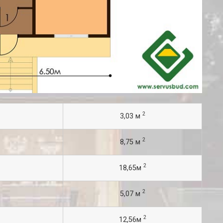
2
3,03 м
2
8,75 м
2
18,65м
2
5,07 м
2
12,56м