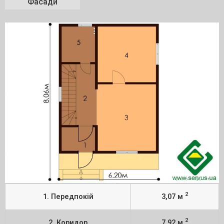
Фасади
2
1. Передпокій
3,07 м
2
2. Коридор
7,92 м