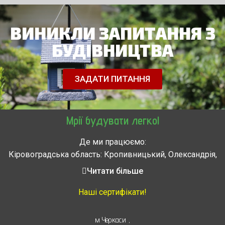
ВИНИКЛИ ЗАПИТАННЯ З
БУДІВНИЦТВА
ЗАДАТИ ПИТАННЯ
Мрії будувати легко!
Де ми працюємо:
Кіровоградська область: Кропивницький, Олександрія,
Знам’янка, Долинська, Новоархангельськ, Світловодськ
Читати більше
Черкасская область: Ватутино, Городище, Жашков,
Звенигородка, Золотоноша, Каменка, Канев, Корсунь-
Наші сертифікати!
Шевченковский,
Монастырище, Смела, Тальное, Умань, Христиновка.
м Черкаси
,