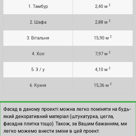
2
1. Тамбур
2,40 м
2
2. Шафа
2,88 м
2
3. Вітальня
15,90 м
2
4. Хол
7,97 м
2
5. З / у
4,10 м
2
6. Кухня
15,36 м
Фасад в даному проекті можна легко поміняти на будь-
який декоративний матеріал (штукатурка, цегла,
фасадна плитка тощо). Також, за Вашим бажанням, ми
легко можемо внести зміни в цей проект.