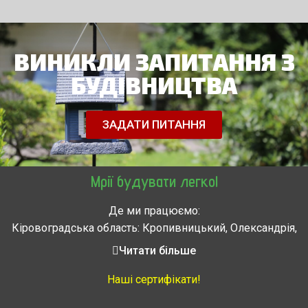
ВИНИКЛИ ЗАПИТАННЯ З
БУДІВНИЦТВА
ЗАДАТИ ПИТАННЯ
Мрії будувати легко!
Де ми працюємо:
Кіровоградська область: Кропивницький, Олександрія,
Знам’янка, Долинська, Новоархангельськ, Світловодськ
Читати більше
Черкасская область: Ватутино, Городище, Жашков,
Звенигородка, Золотоноша, Каменка, Канев, Корсунь-
Наші сертифікати!
Шевченковский,