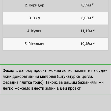
2
2. Коридор
8,59м
2
3. З / у
6,03м
2
4. Кухня
11,12м
2
5. Вітальня
19,45м
Фасад в даному проєкті можна легко поміняти на будь-
який декоративний матеріал (штукатурка, цегла,
фасадна плитка тощо). Також, за Вашим бажанням, ми
легко можемо внести зміни в цей проєкт.