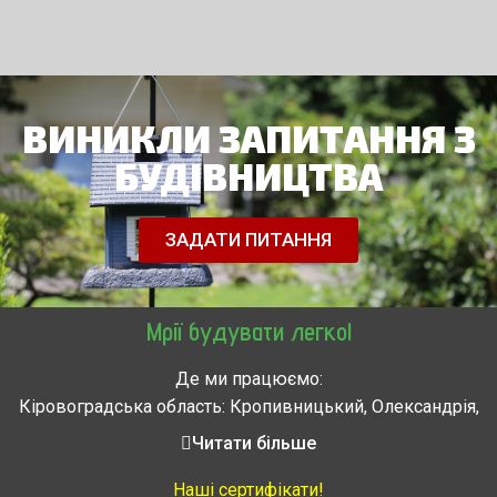
ВИНИКЛИ ЗАПИТАННЯ З
БУДІВНИЦТВА
ЗАДАТИ ПИТАННЯ
Мрії будувати легко!
Де ми працюємо:
Кіровоградська область: Кропивницький, Олександрія,
Знам’янка, Долинська, Новоархангельськ, Світловодськ
Читати більше
Черкасская область: Ватутино, Городище, Жашков,
Звенигородка, Золотоноша, Каменка, Канев, Корсунь-
Наші сертифікати!