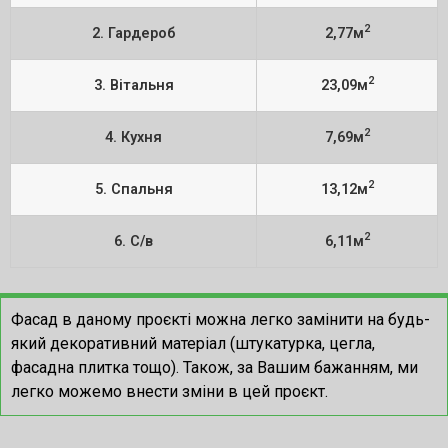
2
2. Гардероб
2,77м
2
3. Вітальня
23,09м
2
4. Кухня
7,69м
2
5. Спальня
13,12м
2
6. С/в
6,11м
Фасад в даному проєкті можна легко замінити на будь-
який декоративний матеріал (штукатурка, цегла,
фасадна плитка тощо). Також, за Вашим бажанням, ми
легко можемо внести зміни в цей проєкт.