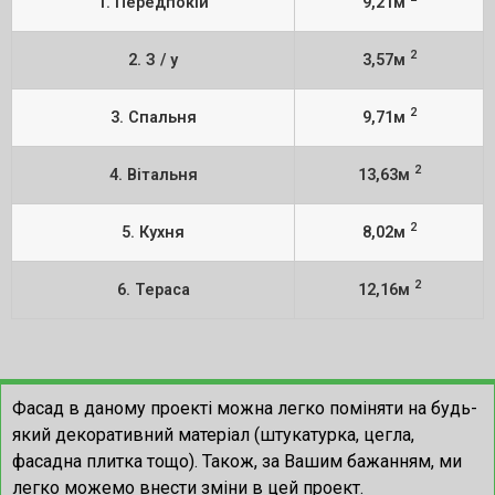
1. Передпокій
9,21м
2
2. З / у
3,57м
2
3. Спальня
9,71м
2
4. Вітальня
13,63м
2
5. Кухня
8,02м
2
6. Тераса
12,16м
Фасад в даному проекті можна легко поміняти на будь-
який декоративний матеріал (штукатурка, цегла,
фасадна плитка тощо). Також, за Вашим бажанням, ми
легко можемо внести зміни в цей проект.