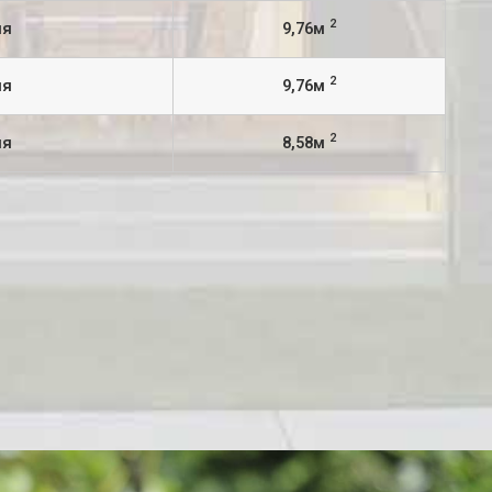
2
ня
9,76м
2
ня
9,76м
2
ня
8,58м