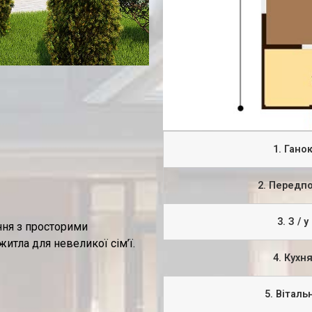
1. Гано
2. Передпо
3. З / у
ння з просторими
итла для невеликої сім’ї.
4. Кухн
5. Віталь