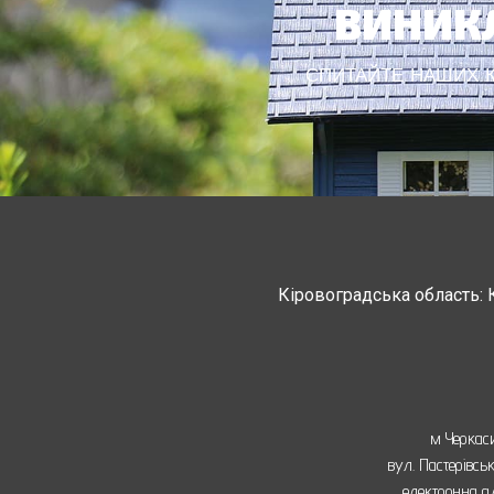
ВИНИКЛ
СПИТАЙТЕ НАШИХ КО
Кіровоградська область: 
Черкасская область: Ватутино
Монастырище, С
м Черкас
вул. Пастерівсь
електронна а