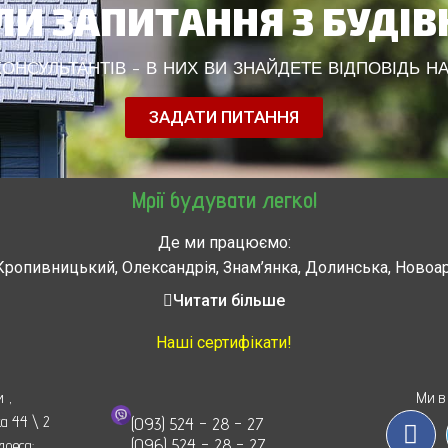
И ЗАПИТАННЯ З БУДІ
НСУЛЬТАНТІВ - В НИХ ВИ ЗНАЙДЕТЕ ВІДПОВІДЬ НА
ЗАДАТИ ПИТАННЯ
Мрії будувати легко!
Де ми працюємо:
Кропивницький, Олександрія, Знам’янка, Долинська, Новоа
, Городище, Жашков, Звенигородка, Золотоноша, Каменка, 
Читати більше
мела, Тальное, Умань, Христиновка. Черкассы, Чигирин, 
Наші сертифікати!
и
,
Ми в
ка 44 \ 2
(093) 524 - 28 - 27
(096) 524 - 28 - 27
дреса: