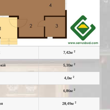
2
к
7,42м
2
кій
5,30м
2
4,0м
2
я
6,86м
2
ня
28,49м