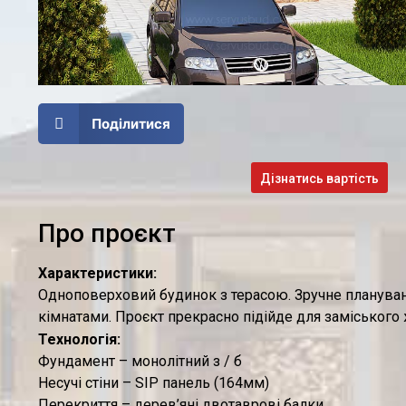
Поділитися
Дізнатись вартість
Про проєкт
Характеристики:
Одноповерховий будинок з терасою. Зручне планува
кімнатами. Проєкт прекрасно підійде для заміського ж
Технологія:
Фундамент – монолітний з / б
Несучі стіни – SIP панель (164мм)
Перекриття – дерев’яні двотаврові балки