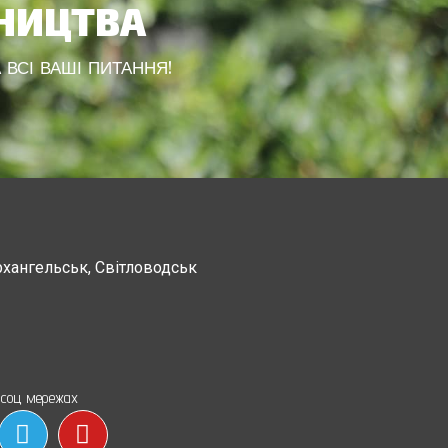
ВНИЦТВА
 ВСІ ВАШІ ПИТАННЯ!
рхангельськ, Світловодськ
Канев, Корсунь-Шевченковский,
Чорнобай, Шпола
 соц мережах