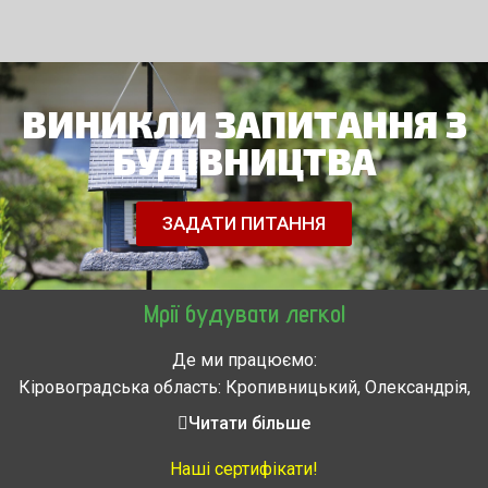
ВИНИКЛИ ЗАПИТАННЯ З
БУДІВНИЦТВА
ЗАДАТИ ПИТАННЯ
Мрії будувати легко!
Де ми працюємо:
Кіровоградська область: Кропивницький, Олександрія,
Знам’янка, Долинська, Новоархангельськ, Світловодськ
Читати більше
Черкасская область: Ватутино, Городище, Жашков,
Звенигородка, Золотоноша, Каменка, Канев, Корсунь-
Наші сертифікати!