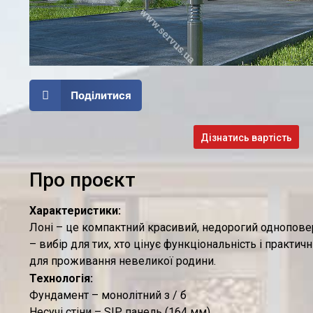
Поділитися
Дізнатись вартість
Про проєкт
Характеристики:
Лоні – це компактний красивий, недорогий однопове
– вибір для тих, хто цінує функціональність і практичн
для проживання невеликої родини.
Технологія:
Фундамент – монолітний з / б
Несучі стіни – SIP панель (164 мм)