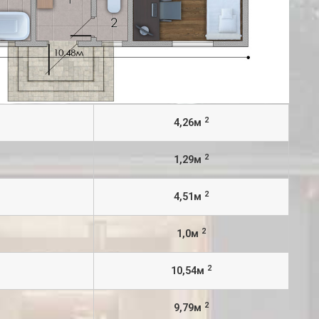
2
4,26м
2
1,29м
2
4,51м
2
1,0м
2
10,54м
2
9,79м