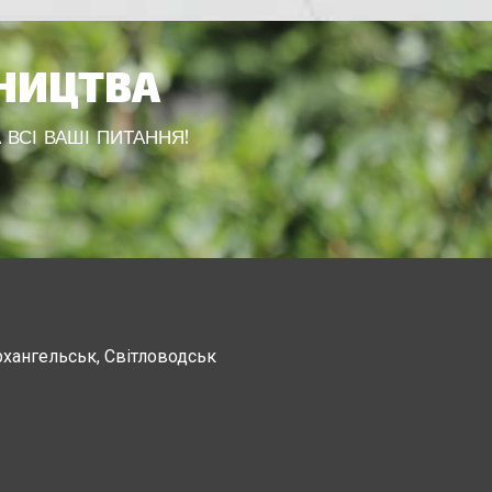
ВНИЦТВА
 ВСІ ВАШІ ПИТАННЯ!
рхангельськ, Світловодськ
Канев, Корсунь-Шевченковский,
Чорнобай, Шпола