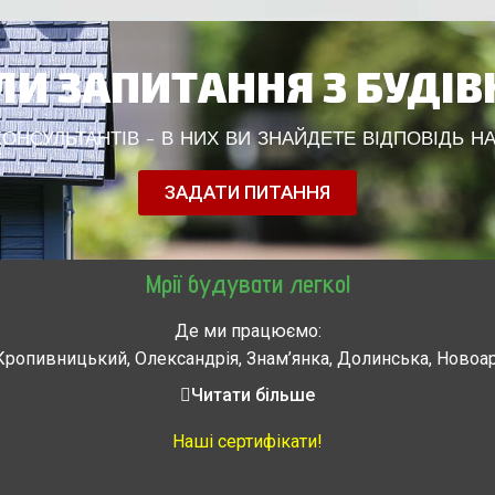
И ЗАПИТАННЯ З БУДІ
НСУЛЬТАНТІВ - В НИХ ВИ ЗНАЙДЕТЕ ВІДПОВІДЬ НА
ЗАДАТИ ПИТАННЯ
Мрії будувати легко!
Де ми працюємо:
Кропивницький, Олександрія, Знам’янка, Долинська, Новоа
, Городище, Жашков, Звенигородка, Золотоноша, Каменка, 
Читати більше
мела, Тальное, Умань, Христиновка. Черкассы, Чигирин, 
Наші сертифікати!