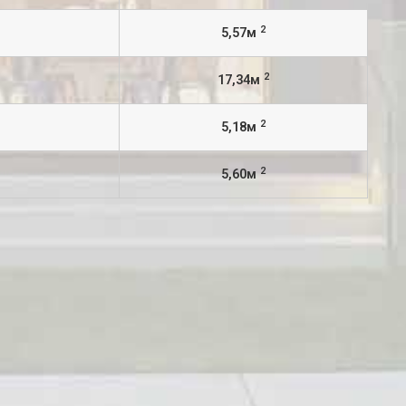
2
5,57м
2
17,34м
2
5,18м
2
5,60м