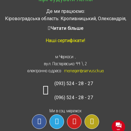
Де ми працюємо:
Кіровоградська область: Кропивницький, Олександрія,
Знам’янка, Долинська, Новоархангельськ, Світловодськ
Читати більше
Черкасская область: Ватутино, Городище, Жашков,
Звенигородка, Золотоноша, Каменка, Канев, Корсунь-
Наші сертифікати!
Шевченковский,
Монастырище, Смела, Тальное, Умань, Христиновка.
м Черкаси
,
Черкассы, Чигирин, Чорнобай, Шпола
вул. Пастерівська 44 \ 2
електронна адреса:
manager@servus.ck.ua
(093) 524 - 28 - 27
(096) 524 - 28 - 27
Ми в соц мережах
ЧАТ