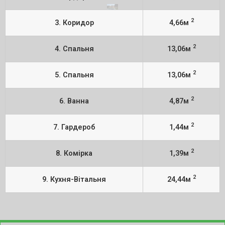
2
3. Коридор
4,66м
2
4. Спальня
13,06м
2
5. Спальня
13,06м
2
6. Ванна
4,87м
2
7. Гардероб
1,44м
2
8. Комірка
1,39м
2
9. Кухня-Вітальня
24,44м