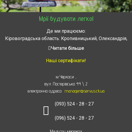
Мрії будувати легко!
Де ми працюємо:
Кіровоградська область: Кропивницький, Олександрія,
Знам’янка, Долинська, Новоархангельськ, Світловодськ
Читати більше
Черкасская область: Ватутино, Городище, Жашков,
Звенигородка, Золотоноша, Каменка, Канев, Корсунь-
Наші сертифікати!
Шевченковский,
Монастырище, Смела, Тальное, Умань, Христиновка.
м Черкаси
,
Черкассы, Чигирин, Чорнобай, Шпола
вул. Пастерівська 44 \ 2
електронна адреса:
manager@servus.ck.ua
(093) 524 - 28 - 27
(096) 524 - 28 - 27
Ми в соц мережах