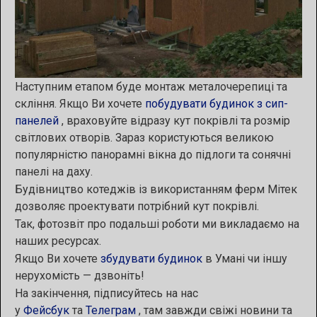
Наступним етапом буде монтаж металочерепиці та
скління. Якщо Ви хочете
побудувати будинок з сип-
панелей
, враховуйте відразу кут покрівлі та розмір
світлових отворів. Зараз користуються великою
популярністю панорамні вікна до підлоги та сонячні
панелі на даху.
Будівництво котеджів із використанням ферм Мітек
дозволяє проектувати потрібний кут покрівлі.
Так, фотозвіт про подальші роботи ми викладаємо на
наших ресурсах.
Якщо Ви хочете
збудувати будинок
в Умані чи іншу
нерухомість — дзвоніть!
На закінчення, підписуйтесь на нас
у
Фейсбук
та
Телеграм
, там завжди свіжі новини та