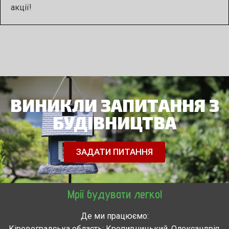
акції!
ВИНИКЛИ ЗАПИТАННЯ З
БУДІВНИЦТВА
ЗАДАТИ ПИТАННЯ
Мрії будувати легко!
Де ми працюємо:
Кіровоградська область: Кропивницький, Олександрія,