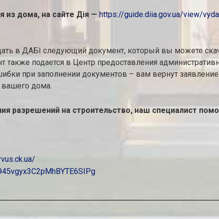
 из дома, на сайте Дія —
https://guide.diia.gov.ua/view/vy
одать в ДАБІ следующий документ, который вы можете ска
т также подается в Центр предоставления административны
ибки при заполнении документов – вам вернут заявление.
 вашего дома.
ния разрешений на строительство, наш специалист помож
vus.ck.ua/
UC945vgyx3C2pMhBYTE6SIPg