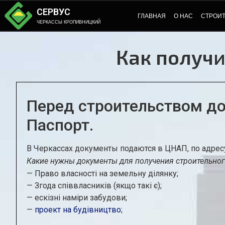
СЕРВУС
ГЛАВНАЯ
О НАС
СТРОИ
ЧЕРКАССЫ КРОПИВНИЦКИЙ
Как получи
Перед строительством до
Паспорт.
В Черкассах документы подаются в ЦНАП, по адресу 
Какие нужны документы для получения строительног
— Право власності на земельну ділянку;
— Згода співвласників (якщо такі є);
— ескізні наміри забудови;
—
проект на будівництво
;