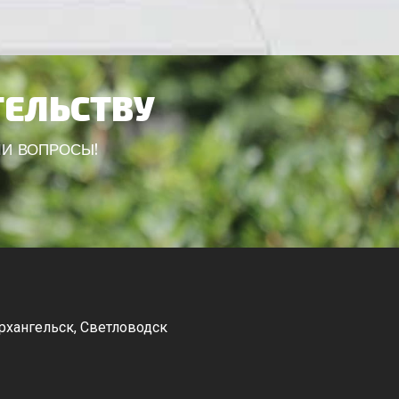
ТЕЛЬСТВУ
ШИ ВОПРОСЫ!
рхангельск, Светловодск
Канев, Корсунь-Шевченковский,
Чорнобай, Шпола