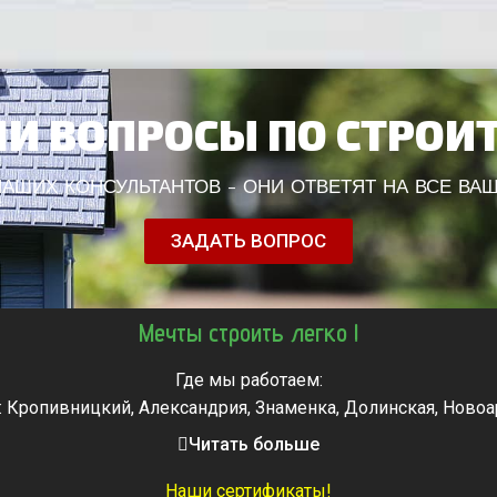
И ВОПРОСЫ ПО СТРОИ
АШИХ КОНСУЛЬТАНТОВ - ОНИ ОТВЕТЯТ НА ВСЕ ВА
ЗАДАТЬ ВОПРОС
Мечты строить легко !
Где мы работаем:
: Кропивницкий, Александрия, Знаменка, Долинская, Новоа
, Городище, Жашков, Звенигородка, Золотоноша, Каменка, 
Читать больше
мела, Тальное, Умань, Христиновка. Черкассы, Чигирин, 
Наши сертификаты!