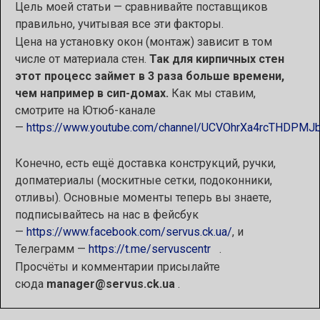
Цель моей статьи — сравнивайте поставщиков
правильно, учитывая все эти факторы.
Цена на установку окон (монтаж) зависит в том
числе от материала стен.
Так для кирпичных стен
этот процесс займет в 3 раза больше времени,
чем например в сип-домах.
Как мы ставим,
смотрите на Ютюб-канале
—
https://www.youtube.com/channel/UCVOhrXa4rcTHDPMJb
Конечно, есть ещё доставка конструкций, ручки,
допматериалы (москитные сетки, подоконники,
отливы). Основные моменты теперь вы знаете,
подписывайтесь на нас в фейсбук
—
https://www.facebook.com/servus.ck.ua/
, и
Телеграмм —
https://t.me/servuscentr
.
Просчёты и комментарии присылайте
сюда
manager@servus.ck.ua
.