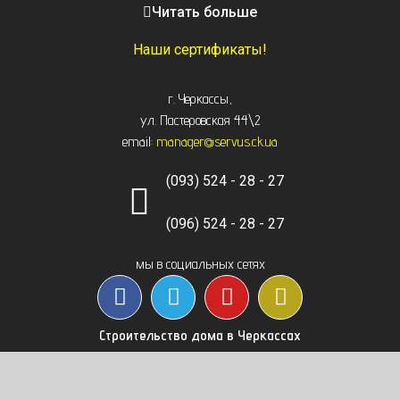
Знаменка, Долинская, Новоархангельск, Светловодск
Читать больше
Черкасская область: Ватутино, Городище, Жашков,
Звенигородка, Золотоноша, Каменка, Канев, Корсунь-
Наши сертификаты!
Шевченковский,
Монастырище, Смела, Тальное, Умань, Христиновка.
г. Черкассы
,
Черкассы, Чигирин, Чорнобай, Шпола
ул. Пастеровская 44\2
email:
manager@servus.ck.ua
(093) 524 - 28 - 27
(096) 524 - 28 - 27
мы в социальных сетях
Строительство дома в Черкассах