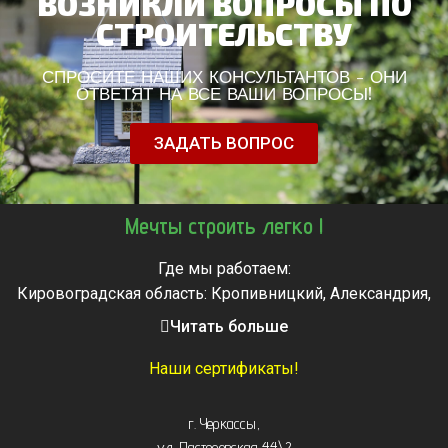
ВОЗНИКЛИ ВОПРОСЫ ПО
СТРОИТЕЛЬСТВУ
СПРОСИТЕ НАШИХ КОНСУЛЬТАНТОВ - ОНИ
ОТВЕТЯТ НА ВСЕ ВАШИ ВОПРОСЫ!
ЗАДАТЬ ВОПРОС
Мечты строить легко !
Где мы работаем:
Кировоградская область: Кропивницкий, Александрия,
Знаменка, Долинская, Новоархангельск, Светловодск
Читать больше
Черкасская область: Ватутино, Городище, Жашков,
Звенигородка, Золотоноша, Каменка, Канев, Корсунь-
Наши сертификаты!
Шевченковский,
Монастырище, Смела, Тальное, Умань, Христиновка.
г. Черкассы
,
Черкассы, Чигирин, Чорнобай, Шпола
ул. Пастеровская 44\2