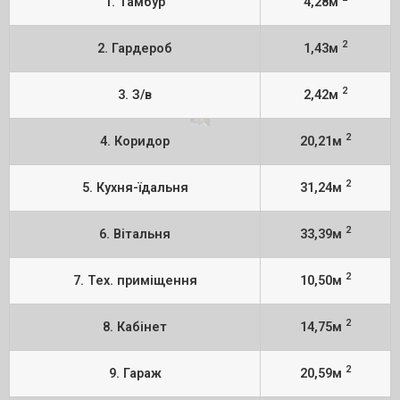
1. Тамбур
4,28м
2
2. Гардероб
1,43м
2
3. З/в
2,42м
2
4. Коридор
20,21м
2
5. Кухня-їдальня
31,24м
2
6. Вітальня
33,39м
2
7. Тех. приміщення
10,50м
2
8. Кабінет
14,75м
2
9. Гараж
20,59м