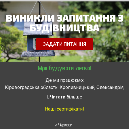
ВИНИКЛИ ЗАПИТАННЯ З
БУДІВНИЦТВА
ЗАДАТИ ПИТАННЯ
Мрії будувати легко!
Де ми працюємо:
Кіровоградська область: Кропивницький, Олександрія,
Знам’янка, Долинська, Новоархангельськ, Світловодськ
Читати більше
Черкасская область: Ватутино, Городище, Жашков,
Звенигородка, Золотоноша, Каменка, Канев, Корсунь-
Наші сертифікати!
Шевченковский,
Монастырище, Смела, Тальное, Умань, Христиновка.
м Черкаси
,