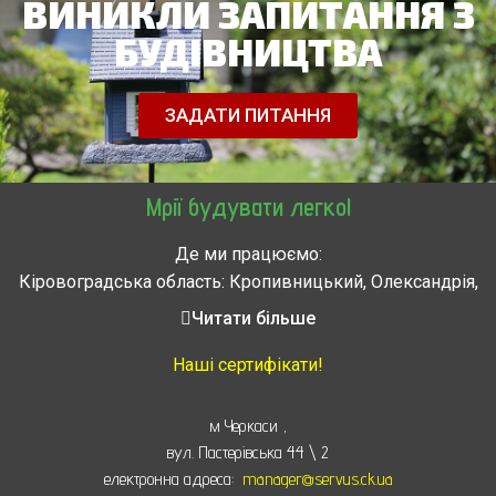
ВИНИКЛИ ЗАПИТАННЯ З
БУДІВНИЦТВА
ЗАДАТИ ПИТАННЯ
Мрії будувати легко!
Де ми працюємо:
Кіровоградська область: Кропивницький, Олександрія,
Знам’янка, Долинська, Новоархангельськ, Світловодськ
Читати більше
Черкасская область: Ватутино, Городище, Жашков,
Звенигородка, Золотоноша, Каменка, Канев, Корсунь-
Наші сертифікати!
Шевченковский,
Монастырище, Смела, Тальное, Умань, Христиновка.
м Черкаси
,
Черкассы, Чигирин, Чорнобай, Шпола
вул. Пастерівська 44 \ 2
електронна адреса:
manager@servus.ck.ua