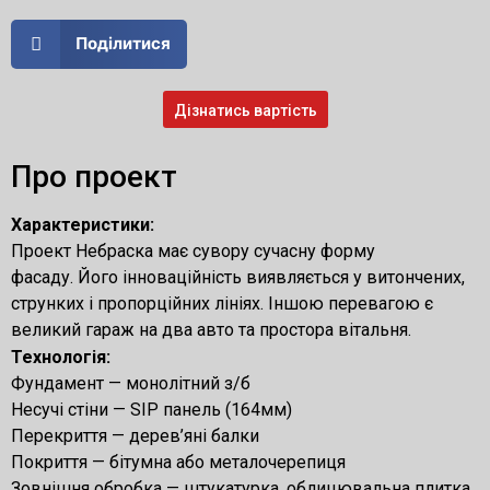
Поділитися
Дізнатись вартість
Про проект
Характеристики:
Проект Небраска має сувору сучасну форму
фасаду. Його інноваційність виявляється у витончених,
струнких і пропорційних лініях. Іншою перевагою є
великий гараж на два авто та простора вітальня.
Технологія:
Фундамент — монолітний з/б
Несучі стіни — SIP панель (164мм)
Перекриття — дерев’яні балки
Покриття — бітумна або металочерепиця
Зовнішня обробка — штукатурка, облицювальна плитка,