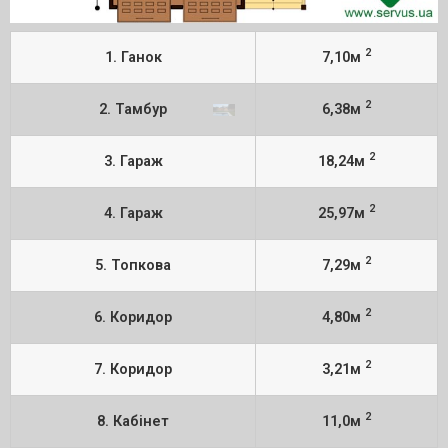
2
1. Ганок
7,10м
2
2. Тамбур
6,38м
2
3. Гараж
18,24м
2
4. Гараж
25,97м
2
5. Топкова
7,29м
2
6. Коридор
4,80м
2
7. Коридор
3,21м
2
8. Кабінет
11,0м