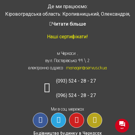
Де ми працюємо:
Кіровоградська область: Кропивницький, Олександрія,
Знам’янка, Долинська, Новоархангельськ, Світловодськ
Читати більше
Черкасская область: Ватутино, Городище, Жашков,
Звенигородка, Золотоноша, Каменка, Канев, Корсунь-
Наші сертифікати!
Шевченковский,
Монастырище, Смела, Тальное, Умань, Христиновка.
м Черкаси
,
Черкассы, Чигирин, Чорнобай, Шпола
вул. Пастерівська 44 \ 2
електронна адреса:
manager@servus.ck.ua
(093) 524 - 28 - 27
(096) 524 - 28 - 27
Ми в соц мережах
ЧАТ
Будівництво будинку в Черкасах