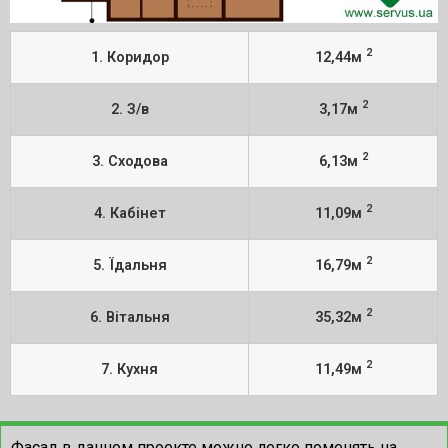
2
1. Коридор
12,44м
2
2. З/в
3,17м
2
3. Сходова
6,13м
2
4. Кабінет
11,09м
2
5. Їдальня
16,79м
2
6. Вітальня
35,32м
2
7. Кухня
11,49м
Фасад в данном проекте можно легко поменять на