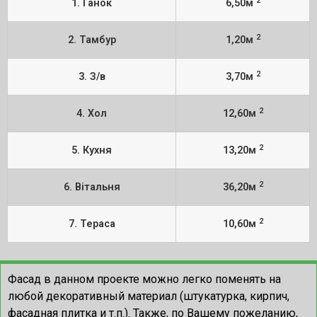
2
1. Ганок
6,50м
2
2. Тамбур
1,20м
2
3. З/в
3,70м
2
4. Хол
12,60м
2
5. Кухня
13,20м
2
6. Вітальня
36,20м
2
7. Тераса
10,60м
Фасад в данном проекте можно легко поменять на
любой декоративный материал (штукатурка, кирпич,
фасадная плитка и т.п.). Также, по Вашему пожеланию,