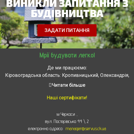
ВИНИКЛИ ЗАПИТАННЯ З
БУДІВНИЦТВА
ЗАДАТИ ПИТАННЯ
Мрії будувати легко!
Де ми працюємо:
Кіровоградська область: Кропивницький, Олександрія,
Знам’янка, Долинська, Новоархангельськ, Світловодськ
Читати більше
Черкасская область: Ватутино, Городище, Жашков,
Звенигородка, Золотоноша, Каменка, Канев, Корсунь-
Наші сертифікати!
Шевченковский,
Монастырище, Смела, Тальное, Умань, Христиновка.
м Черкаси
,
Черкассы, Чигирин, Чорнобай, Шпола
вул. Пастерівська 44 \ 2
електронна адреса:
manager@servus.ck.ua