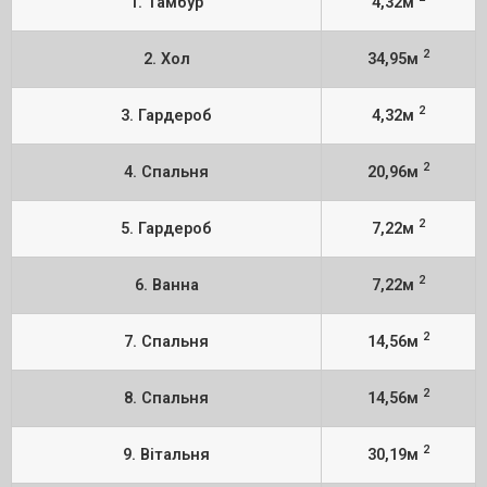
1. Тамбур
4,32м
2
2. Хол
34,95м
2
3. Гардероб
4,32м
2
4. Спальня
20,96м
2
5. Гардероб
7,22м
2
6. Ванна
7,22м
2
7. Спальня
14,56м
2
8. Спальня
14,56м
2
9. Вітальня
30,19м